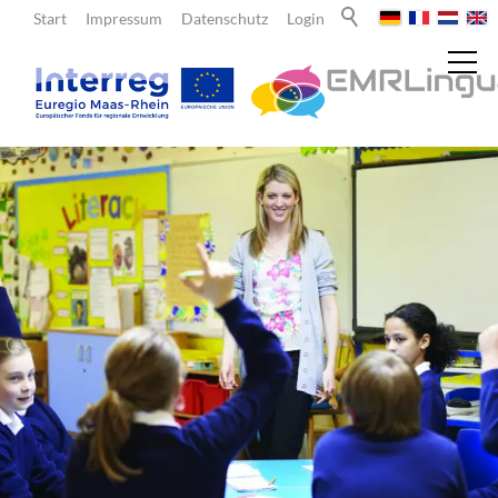
Start
Impressum
Datenschutz
Login
Aktuelles
Über uns
Lehrende
Angebote für Lehrende
Fördermittel
Lernorte und Schulnetzwerk