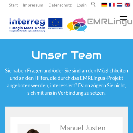
Start
Impressum
Datenschutz
Login
Aktuelles
Unser Team
Über uns
Sie haben Fragen und/oder Sie sind an den Möglichkeiten
und an den Hilfen, die durch das EMRLingua-Projekt
angeboten werden, interessiert? Dann zögern Sie nicht,
Lehrende
sich mit uns in Verbindung zu setzen.
Lernende
Manuel Justen
Team