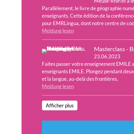
Meuse-Rhin et à le
Parallèlement, le livre de géographie numé
enseignants. Cette édition de la conférenc
pour EMRLingua, dont notre centre de coor
Meldung lesen
Masterclass - B
23.06.2023
Faites passer votre enseignement EMILE au
enseignants EMILE. Plongez pendant deux jou
et la langue, au-delà des frontières.
Meldung lesen
Afficher plus