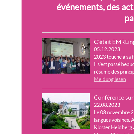
événements, des actua
pa
C'était EMRLin
05.12.2023
2023 touche à sa f
Il s'est passé bea
résumé des princip
Meldung lesen
Conférence sur 
22.08.2023
Le 08 novembre 202
langues voisines. 
Kloster Heidberg 