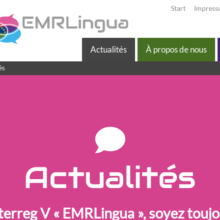
Start
Impres
Actualités
À propos de nous
és
Actualités
terreg V « EMRLingua », soyez touj