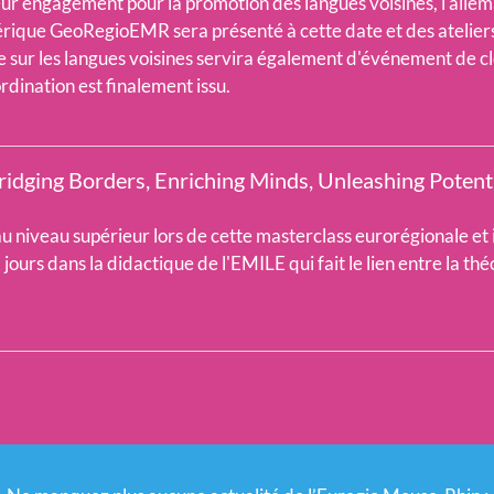
ur engagement pour la promotion des langues voisines, l'alleman
rique GeoRegioEMR sera présenté à cette date et des ateliers 
e sur les langues voisines servira également d'événement de cl
dination est finalement issu.
ridging Borders, Enriching Minds, Unleashing Potenti
 niveau supérieur lors de cette masterclass eurorégionale et 
rs dans la didactique de l'EMILE qui fait le lien entre la théo