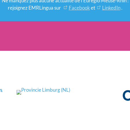
Ne manquez plus aucune actualité de l’Euregio Meuse-Rhin :
rejoignez EMRLingua sur
Facebook
et
LinkedIn
.