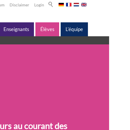
sum
Disclaimer
Login
Enseignants
Élèves
L'équipe
ours au courant des