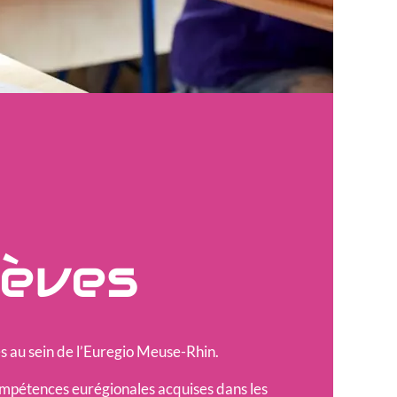
lèves
ges au sein de l’Euregio Meuse-Rhin.
compétences eurégionales acquises dans les