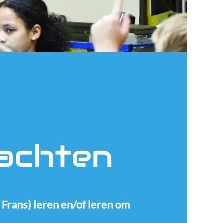
rachten
 Frans) leren en/of leren om