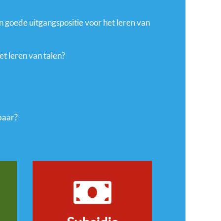
n goede uitgangspositie voor het leren van
et leren van talen?
baar?