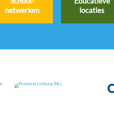
School-
Educatieve
netwerken
locaties