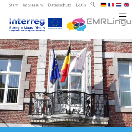
Start
Impressum
Datenschutz
Login
Aktuelles
Über uns
EMRLingua
Projektpartner
Lehrende
Lernende