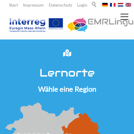
Start
Impressum
Datenschutz
Login
Aktuelles
Lernorte
Über uns
Wähle eine Region
Lehrende
Lernende
Team