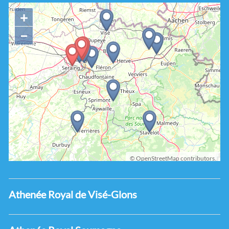
+
−
©
OpenStreetMap
contributors.
Athenée Royal de Visé-Glons