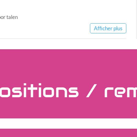
or talen
Afficher plus
ositions / re