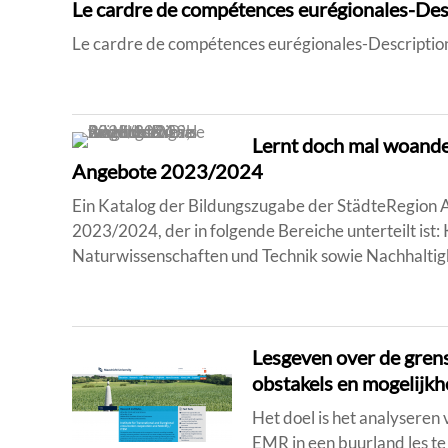
Le cardre de compétences eurégionales-Des
Le cardre de compétences eurégionales-Descriptio
Lernt doch mal woande
Angebote 2023/2024
Ein Katalog der Bildungszugabe der StädteRegion
2023/2024, der in folgende Bereiche unterteilt ist:
Naturwissenschaften und Technik sowie Nachhaltig
Lesgeven over de grens
obstakels en mogelijk
Het doel is het analyseren
EMR in een buurland les te