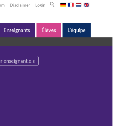
sum
Disclaimer
Login
Enseignants
Élèves
L'équipe
r enseignant.e.s