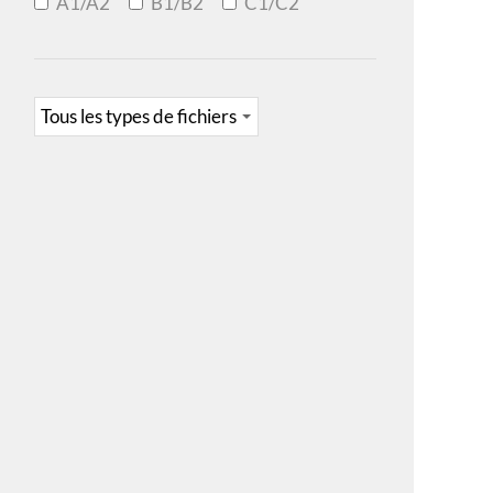
A1/A2
B1/B2
C1/C2