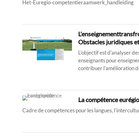
Het-Euregio-competentieraamwerk_handleiding
L'enseignementtransfr
Obstacles juridiques e
L'objectif est d'analyser de
enseignants pour enseigner
contribuer l'amélioration d
La compétence eurégio
Cadre de compétences pour les langues, l'intercultura