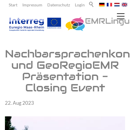
Start
Impressum
Datenschutz
Login
Aktuelles
Nachbarsprachenkon
und GeoRegioEMR
Meldungen
Präsentation -
Newsletter
Closing Event
Über uns
22. Aug 2023
Lehrende
Lernende