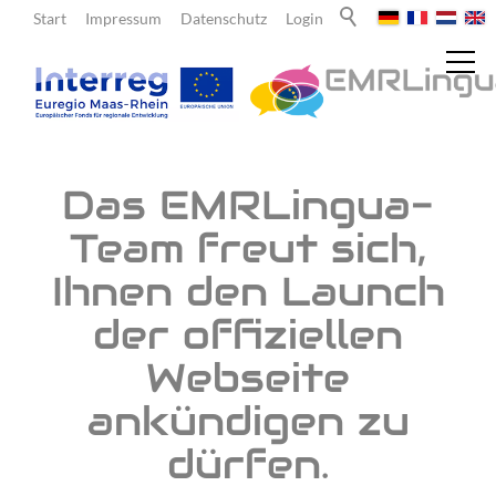
Start
Impressum
Datenschutz
Login
Aktuelles
Das EMRLingua-
Team freut sich,
Meldungen
Ihnen den Launch
Newsletter
der offiziellen
Über uns
Webseite
ankündigen zu
Lehrende
dürfen.
Lernende