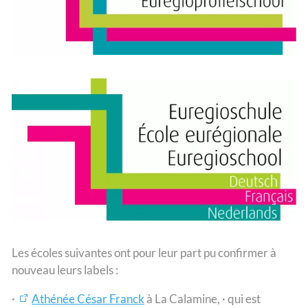
Les écoles suivantes ont pour leur part pu confirmer à
nouveau leurs labels :
·
Athénée César Franck
à La Calamine, · qui est