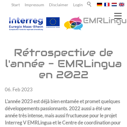
Start
Impressum
Disclaimer
Login
Actualités
Rétrospective de
l'année - EMRLingua
Messages
en 2022
Newsletter
À propos de nous
06. Feb 2023
L'année 2023 est déjà bien entamée et promet quelques
Enseignants
développements passionnants. 2022 aussi a été une
année très intense, mais aussi fructueuse pour le projet
Interreg V EMRLingua et le Centre de coordination pour
Élèves