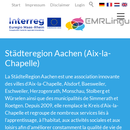
Start
Impressum
Disclaimer
Login
Actualités
Städteregion Aachen (Aix-la-
Chapelle)
À propos de nous
La StädteRegion Aachen est une association innovante
des villes d’Aix-la-Chapelle, Alsdorf, Baesweiler,
Enseignants
Eschweiler, Herzogenrath, Monschau, Stolberg et
Würselen ainsi que des municipalités de Simmerath et
Roetgen. Depuis 2009, elle remplace le Kreis d’Aix-la-
Élèves
Chapelle et regroupe de nombreux services liés à
l’apprentissage, à l’habitat, aux activités sociales et aux
L'équipe
loisirs afin d’améliorer constamment la qualité de vie de