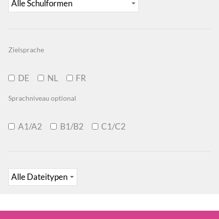
Zielsprache
DE
NL
FR
Sprachniveau optional
A1/A2
B1/B2
C1/C2