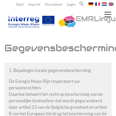
Start
Imprint
Disclaimer
Login
Nieuws
Gegevensbeschermin
Over ons
1. Bepalingen inzake gegevensbescherming
Leraren
De Euregio Maas-Rijn respecteert uw
persoonsrechten.
Daartoe behoort het recht op bescherming van de
Leerlingen
persoonlijke levenssfeer dat wordt gegarandeerd
door artikel 22 van de Belgische grondwet en artikel
Team
8 van het Europees Verdrag tot bescherming van de