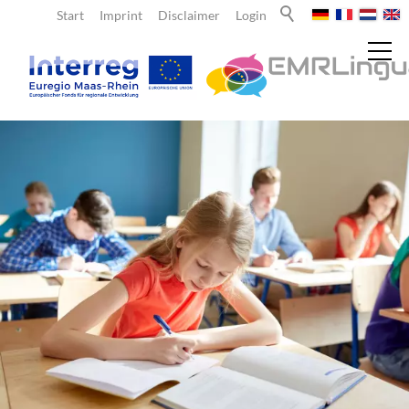
Start
Imprint
Disclaimer
Login
Nieuws
Over ons
Leraren
Leerlingen
Aanbod voor leerlingen