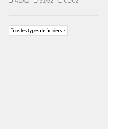
A1/A2
B1/B2
C1/C2