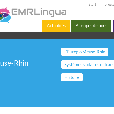
Start
Impres
Actualités
À propos de nous
L'Euregio Meuse-Rhin
euse-Rhin
Systèmes scolaires et tran
Histoire